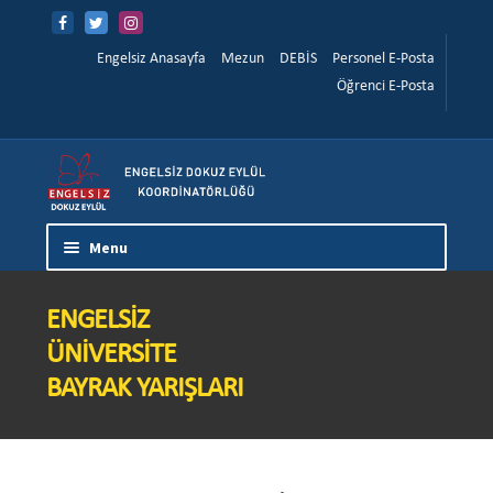
İçeriğe
Navigasyona
atla
atla
Menüye Git
İçeriğe Git
Engelsiz Anasayfa
Mezun
DEBİS
Personel E-Posta
Öğrenci E-Posta
Menu
Ana Sayfa
ENGELSIZ
Hakkımızda
ÜNIVERSITE
BAYRAK YARIŞLARI
Yönetim
Çalışma İlkelerimiz