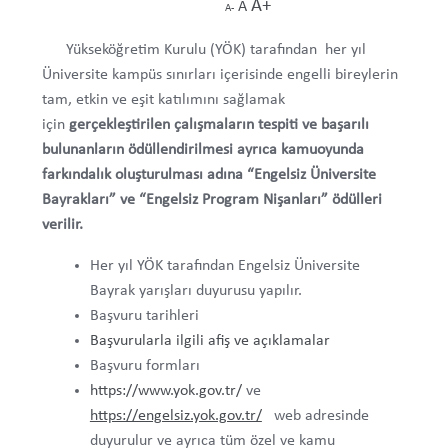
A+
A
A-
Ödüllerimiz
Yükseköğretim Kurulu (YÖK) tarafından her yıl
Etkinliklerimiz
Üniversite kampüs sınırları içerisinde engelli bireylerin
tam, etkin ve eşit katılımını sağlamak
için
gerçekleştirilen çalışmaların tespiti ve
başarılı
Misyon ve Vizyon
bulunanların ödüllendirilmesi ayrıca kamuoyunda
farkındalık oluşturulması adına
Hizmetlerimiz
“Engelsiz Üniversite
Bayrakları” ve “Engelsiz Program Nişanları” ödülleri
Akademik Uyarlama Hizmeti
verilir.
Her yıl YÖK tarafından Engelsiz Üniversite
Engelli Öğrenci Danışmanları
Bayrak yarışları duyurusu yapılır.
Başvuru tarihleri
Formlar
Başvurularla ilgili afiş ve açıklamalar
Başvuru formları
Engelsiz Üniversite Bayrak Yarışları
https://www.yok.gov.tr/
ve
https://engelsiz.yok.gov.tr/
web adresinde
Akademik Uyarlama Hizmeti Başvuru Formu
duyurulur ve ayrıca tüm özel ve kamu