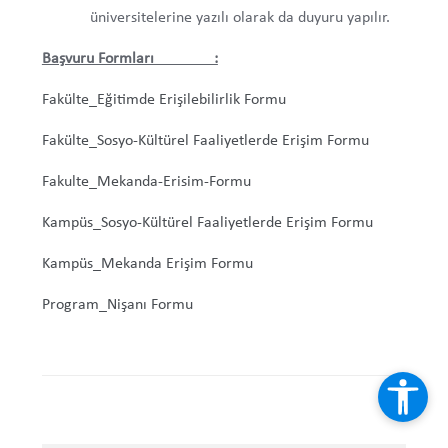
üniversitelerine yazılı olarak da duyuru yapılır.
Gönüllü Öğrenci Başvuru Formu
Başvuru Formları :
Özel Gereksinimli Öğrenci Memnuniyet Anketi
Fakülte_Eğitimde Erişilebilirlik Formu
Kalite Güvence Sistemi
Fakülte_Sosyo-Kültürel Faaliyetlerde Erişim Formu
Yüksek Öğretim Kalite Kurulu (YÖKAK)
Fakulte_Mekanda-Erisim-Formu
Kampüs_Sosyo-Kültürel Faaliyetlerde Erişim Formu
DEÜ Kalite Koordinatörlüğü
Kampüs_Mekanda Erişim Formu
İş Süreçleri
Program_Nişanı Formu
Görev Tanımları
DEÜ Stratejik Planı (2021-2025)
Mevzuat