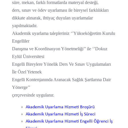
süre, mekan, farklı formatlarda materyal desteği,
Gönüllü Öğrenci Başvuru Formu
ders, sınav ve ödev uyarlaması ile bireysel farklılıkları
dikkate alınarak, ihtiyaç duyulan uyarlamalar
Özel Gereksinimli Öğrenci Memnuniyet Anketi
yapılmaktadır.
Akademik uyarlama talepleriniz ‘’Yükseköğretim Kurulu
Kalite Güvence Sistemi
Engelliler
Danışma ve Koordinasyon Yönetmeliği’’ ile ‘’Dokuz
Yüksek Öğretim Kalite Kurulu (YÖKAK)
Eylül Üniversitesi
Engelli Bireylere Yönelik Ders Ve Sınav Uygulamaları
DEÜ Kalite Koordinatörlüğü
İle Özel Yetenek
Engelli Kontenjanında Aranacak Sağlık Şartlarına Dair
İş Süreçleri
Yönerge’’
çerçevesinde uygulanır.
Görev Tanımları
Akademik Uyarlama Hizmeti Broşürü
DEÜ Stratejik Planı (2021-2025)
Akademik Uyarlama Hizmeti İş Süreci
Akademik Uyarlama Hizmeti Engelli Öğrenci İş
Mevzuat