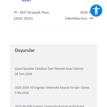
Süreci
Yayınlarımız
Yazı dolaşımı
DEÜ Stratejik Planı
2024 Yılı
(2021-2025)
Etkinliklerimiz
Engelsiz Bülten
Eylül Bebek
İletişim
Duyurular
Güzel Sanatlar Fakültesi Özel Yetenek Sınav Takvimi
28 Tem 2026
2025-2026 Yılı Engelsiz Üniversite Bayrak Yarışları Süresi
3 Nis 2026
2025 Yılı YÖK Engelsiz Üniversite Bayrak ve Program