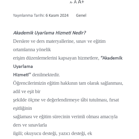
A+
A
A-
Ödüllerimiz
Yayınlanma Tarihi:
6 Kasım 2024
Categories:
Genel
Etkinliklerimiz
Akademik Uyarlama Hizmeti Nedir?
Misyon ve Vizyon
Derslere ve ders materyallerine, sınav ve eğitim
ortamlarına yönelik
Hizmetlerimiz
erişim düzenlemelerini kapsayan hizmetlere,
“Akademik
Uyarlama
Akademik Uyarlama Hizmeti
denilmektedir.
Hizmeti’’
Öğrencilerimizin eğitim hakkının tam olarak sağlanması,
Engelli Öğrenci Danışmanları
adil ve eşit bir
Formlar
şekilde ölçme ve değerlendirmeye tâbi tutulması, fırsat
eşitliğinin
Engelsiz Üniversite Bayrak Yarışları
sağlaması ve eğitim sürecinin verimli olması amacıyla
ders ve sınavlarla
Akademik Uyarlama Hizmeti Başvuru Formu
ilgili; okuyucu desteği, yazıcı desteği, ek