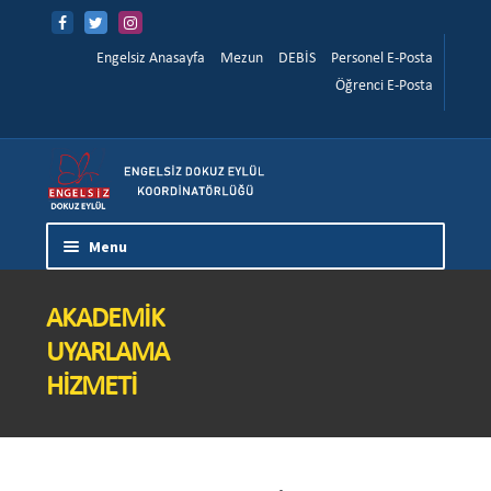
İçeriğe
Navigasyona
atla
atla
Menüye Git
İçeriğe Git
Engelsiz Anasayfa
Mezun
DEBİS
Personel E-Posta
Öğrenci E-Posta
Menu
Ana Sayfa
AKADEMIK
Hakkımızda
UYARLAMA
HIZMETI
Yönetim
Çalışma İlkelerimiz